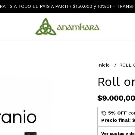
RATIS A TODO EL PAÍS A PARTIR $150.000 y 10%OFF TRANSF
Inicio
ROLL 
Roll o
$9.000,0
5% OFF
co
Precio final:
$
Ver cuotas y d