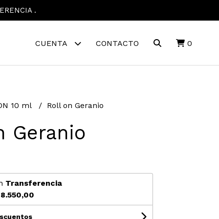
ERENCIA .
CUENTA
CONTACTO
0
ON 10 ml
Roll on Geranio
n Geranio
0
n
Transferencia
8.550,00
escuentos