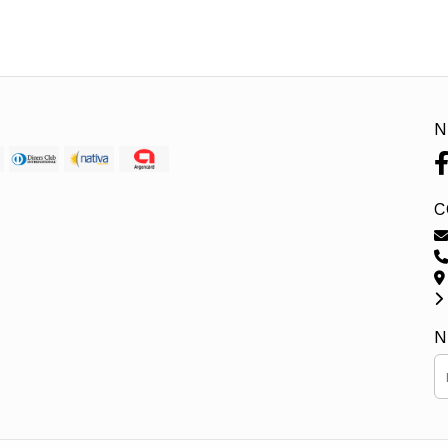
N
C
N