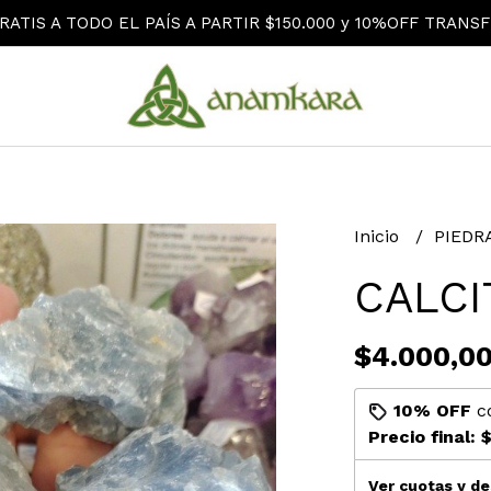
RATIS A TODO EL PAÍS A PARTIR $150.000 y 10%OFF TRANSF
Inicio
PIEDR
CALCI
$4.000,0
10% OFF
c
Precio final:
$
Ver cuotas y d